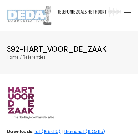
Skip
to
content
392-HART_VOOR_DE_ZAAK
Home
/
Referenties
Downloads
:
full (169x115)
|
thumbnail (150x115)